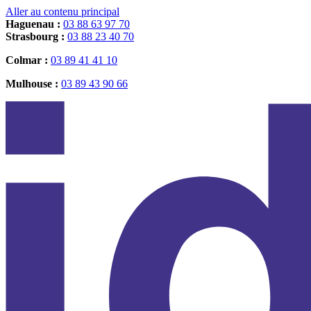
Aller au contenu principal
Haguenau :
03 88 63 97 70
Strasbourg :
03 88 23 40 70
Colmar :
03 89 41 41 10
Mulhouse :
03 89 43 90 66